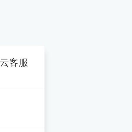
供的云客服