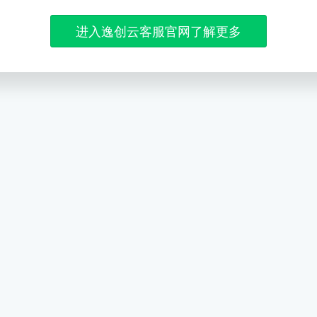
进入逸创云客服官网了解更多