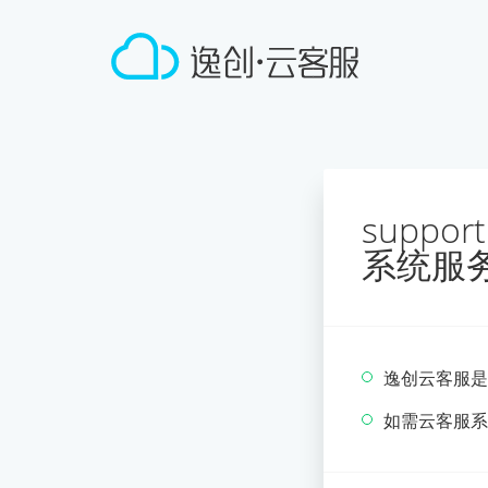
suppo
系统服
逸创云客服是
如需云客服系